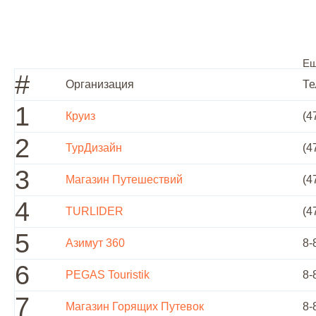
Ещ
#
Организация
Те
1
Круиз
(4
2
ТурДизайн
(4
3
Магазин Путешествий
(4
4
TURLIDER
(4
5
Азимут 360
8-
6
PEGAS Touristik
8-
7
Магазин Горящих Путевок
8-