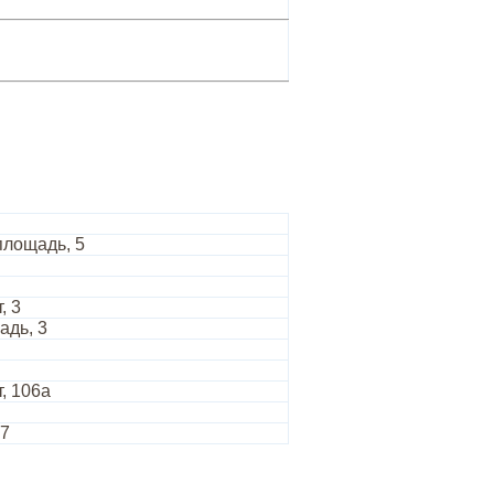
площадь, 5
, 3
адь, 3
, 106а
57