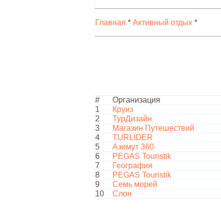
Главная
*
Активный отдых
*
#
Организация
1
Круиз
2
ТурДизайн
3
Магазин Путешествий
4
TURLIDER
5
Азимут 360
6
PEGAS Touristik
7
География
8
PEGAS Touristik
9
Семь морей
10
Слон