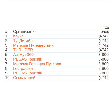
Ещ
#
Организация
Теле
1
Круиз
(4742
2
ТурДизайн
(4742
3
Магазин Путешествий
(4742
4
TURLIDER
(4742
5
Азимут 360
8-800
6
PEGAS Touristik
8-800
7
Магазин Горящих Путевок
8-800
8
География
8-800
9
PEGAS Touristik
8-800
10
Семь морей
(4742