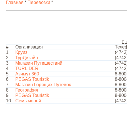
Главная
*
Перевозки
*
Ещ
#
Организация
Теле
1
Круиз
(4742
2
ТурДизайн
(4742
3
Магазин Путешествий
(4742
4
TURLIDER
(4742
5
Азимут 360
8-800
6
PEGAS Touristik
8-800
7
Магазин Горящих Путевок
8-800
8
География
8-800
9
PEGAS Touristik
8-800
10
Семь морей
(4742