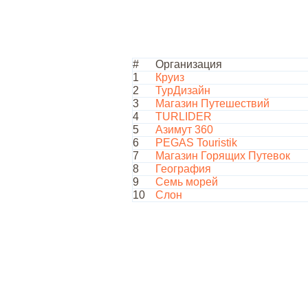
#
Организация
1
Круиз
2
ТурДизайн
3
Магазин Путешествий
4
TURLIDER
5
Азимут 360
6
PEGAS Touristik
7
Магазин Горящих Путевок
8
География
9
Семь морей
10
Слон