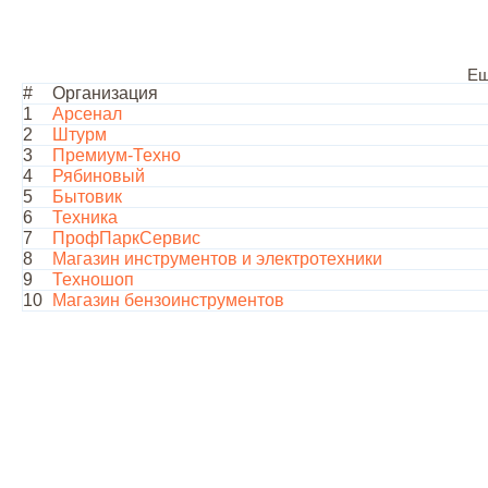
Ещ
#
Организация
1
Арсенал
2
Штурм
3
Премиум-Техно
4
Рябиновый
5
Бытовик
6
Техника
7
ПрофПаркСервис
8
Магазин инструментов и электротехники
9
Техношоп
10
Магазин бензоинструментов