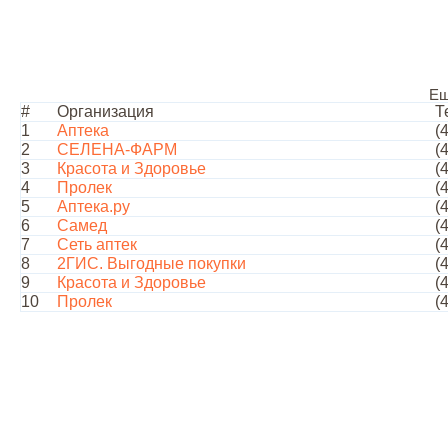
Ещ
#
Организация
Т
1
Аптека
(
2
СЕЛЕНА-ФАРМ
(
3
Красота и Здоровье
(
4
Пролек
(
5
Аптека.ру
(
6
Самед
(
7
Сеть аптек
(
8
2ГИС. Выгодные покупки
(
9
Красота и Здоровье
(
10
Пролек
(