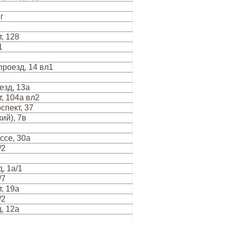
г
1
, 128
1
роезд, 14 вл1
езд, 13а
, 104а вл2
спект, 37
ий), 7в
ссе, 30а
/2
, 1а/1
/7
, 19а
/2
, 12а