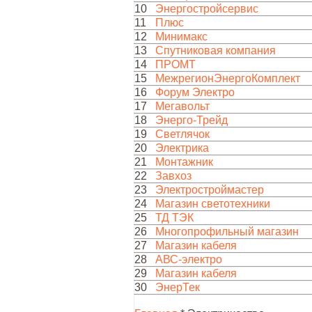
10
Энергостройсервис
11
Плюс
12
Минимакс
13
Спутниковая компания
14
ПРОМТ
15
МежрегионЭнергоКомплект
16
Форум Электро
17
Мегавольт
18
Энерго-Трейд
19
Светлячок
20
Электрика
21
Монтажник
22
Завхоз
23
Электростроймастер
24
Магазин светотехники
25
ТД ТЭК
26
Многопрофильный магазин
27
Магазин кабеля
28
АВС-электро
29
Магазин кабеля
30
ЭнерТек