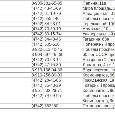
8-905-681-55-35
Папина, 11а
(4742) 43-41-09
Мира площадь, 1
(4742) 31-10-79
Авиационная, 3
(4742) 555-146
Победы проспект
(4742) 34-23-01
Терешковой, 10/
(4742) 70-89-10
Алмазная, 10
(4742) 33-15-74
Универсальный п
(4742) 34-40-46
Гагарина, 63а
(4742) 505-610
Поперечный про
8-920-513-40-45
Победы проспект
8-904-697-46-88
60 лет СССР про
(4742) 70-63-14
Базарная (Сырск
(4742) 47-75-80
Доватора, 4а ст1
8-919-166-04-86
Воронежское шо
8-910-256-80-00
Космонавтов, 96
(4742) 28-41-05
Гражданская, 1а
(4742) 35-43-29
Товарный проезд
8-951-302-29-71
Космонавтов, 96
(4742) 74-09-95
Победы проспект
Космонавтов, 96
(4742) 553950
Потапова проезд