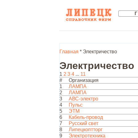
Главная
* Электричество
Электричество
1
2
3
4
...
11
#
Организация
1
ЛАМПА
2
ЛАМПА
3
АВС-электро
4
Пульс
5
ЭТМ
6
Кабель-провод
7
Русский свет
8
Липецкоптторг
9
Электротехника